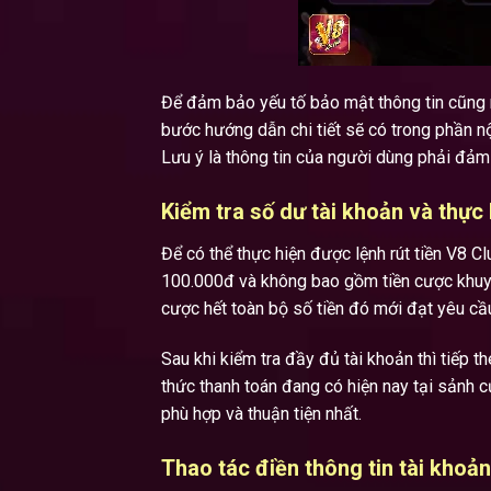
Để đảm bảo yếu tố bảo mật thông tin cũng n
bước hướng dẫn chi tiết sẽ có trong phần nộ
Lưu ý là thông tin của người dùng phải đảm 
Kiểm tra số dư tài khoản và thực h
Để có thể thực hiện được lệnh rút tiền V8 C
100.000đ và không bao gồm tiền cược khuyến
cược hết toàn bộ số tiền đó mới đạt yêu cầ
Sau khi kiểm tra đầy đủ tài khoản thì tiếp t
thức thanh toán đang có hiện nay tại sảnh c
phù hợp và thuận tiện nhất.
Thao tác điền thông tin tài khoản