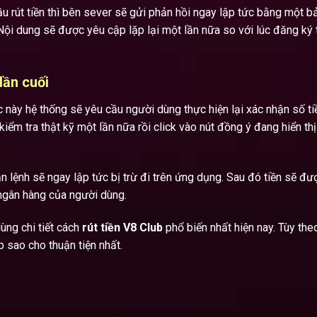
ầu rút tiền thì bên sever sẽ gửi phản hồi ngay lập tức bằng một 
Nội dung sẽ được yêu cập lặp lại một lần nữa so với lúc đăng ký t
lần cuối
 này hệ thống sẽ yêu cầu người dùng thực hiện lại xác nhận số ti
 kiểm tra thật kỹ một lần nữa rồi click vào nút đồng ý đang hiển t
n lệnh sẽ ngay lập tức bị trừ đi trên ứng dụng. Sau đó tiền sẽ đư
 ngân hàng của người dùng.
ng chi tiết cách
rút tiền V8 Club
phổ biến nhất hiện nay. Tùy th
 sao cho thuận tiện nhất.