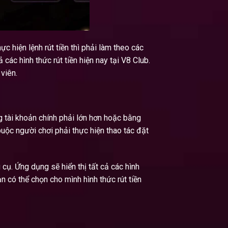
 hiện lệnh rút tiền thì phải làm theo các
ác hình thức rút tiền hiện nay tại V8 Club.
 viên.
g tài khoản chính phải lớn hơn hoặc bằng
uộc người chơi phải thực hiện thao tác đặt
 cụ. Ứng dụng sẽ hiển thị tất cả các hình
n có thể chọn cho mình hình thức rút tiền