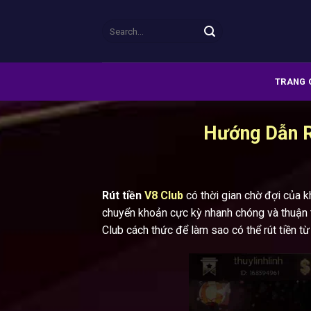
Bỏ
qua
nội
dung
TRANG 
Hướng Dẫn R
Rút tiền
V8 Club
có thời gian chờ đợi của k
chuyển khoản cực kỳ nhanh chóng và thuận 
Club cách thức để làm sao có thể rút tiền t