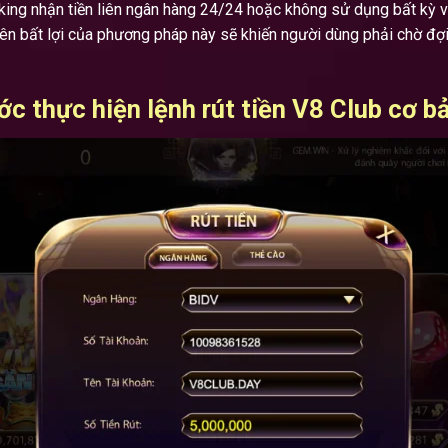
ng nhận tiền liên ngân hàng 24/24 hoặc không sử dụng bất kỳ ví 
ên bất lợi của phương pháp này sẽ khiến người dùng phải chờ đợi 
ớc thực hiện lệnh rút tiền V8 Club cơ b