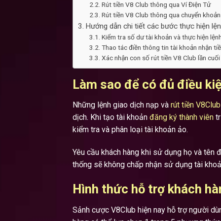
Rút tiền V8 Club thông qua Ví Điện Tử
Rút tiền V8 Club thông qua chuyển khoả
Hướng dẫn chi tiết các bước thực hiện lện
Kiểm tra số dư tài khoản và thực hiện lệnh
Thao tác điền thông tin tài khoản nhận ti
Xác nhận con số rút tiền V8 Club lần cuối
Làm sao để có đủ điều kiệ
Những lệnh giao dịch nạp và
rút tiền V8Club
dịch. Khi tạo tài khoản
đăng ký thành viên
tr
kiểm tra và phân loại tài khoản ảo.
Yêu cầu khách hàng khi sử dụng họ và tên đă
thống sẽ không chấp nhận sử dụng tài khoản 
Hình thức hỗ trợ khách hà
Sảnh cược V8Club hiện nay hỗ trợ người dùn