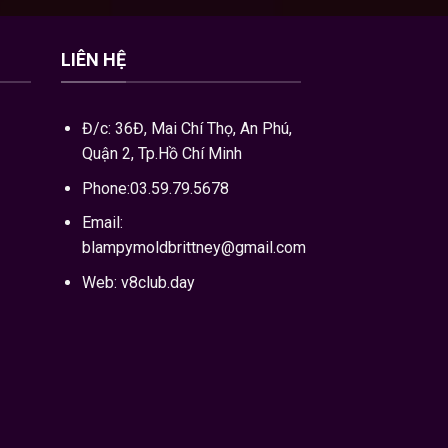
LIÊN HỆ
Đ/c:
36Đ, Mai Chí Thọ, An Phú,
Quận 2, Tp.Hồ Chí Minh
Phone:
03.59.79.5678
Email:
blampymoldbrittney@gmail.com
Web: v8club.day