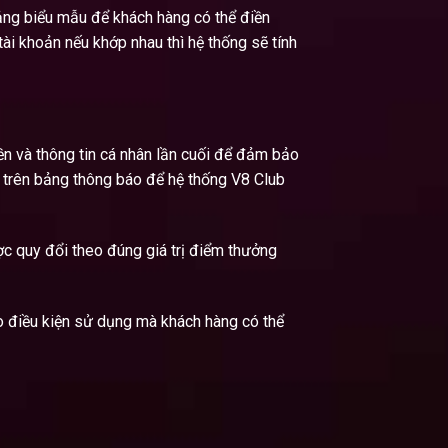
bảng biểu mẫu để khách hàng có thể điền
ài khoản nếu khớp nhau thì hệ thống sẽ tính
ền và thông tin cá nhân lần cuối để đảm bảo
hị trên bảng thông báo để hệ thống V8 Club
ợc quy đổi theo đúng giá trị điểm thưởng
eo điều kiện sử dụng mà khách hàng có thể