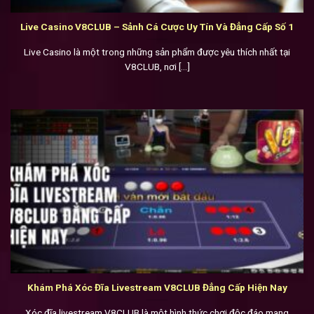
Live Casino V8CLUB – Sảnh Cá Cược Uy Tín Và Đẳng Cấp Số 1
Live Casino là một trong những sản phẩm được yêu thích nhất tại
V8CLUB, nơi [...]
Khám Phá Xóc Đĩa Livestream V8CLUB Đẳng Cấp Hiện Nay
Xóc đĩa livestream V8CLUB là một hình thức chơi độc đáo mang