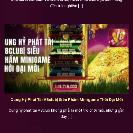
đến trải nghiệm [...]
Cung Hỷ Phát Tài V8club| Siêu Phẩm Minigame Thời Đại Mới
Cung hỷ phát tài V8club không phải là một trò chơi mới, nhưng gần
đây [...]