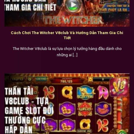
Cách Chơi The Witcher V8club Và Hướng Dẫn Tham Gia Chi
Tiết
The Witcher V8club là sự lựa chọn lý tưởng hàng đầu dành cho
những ai [...]