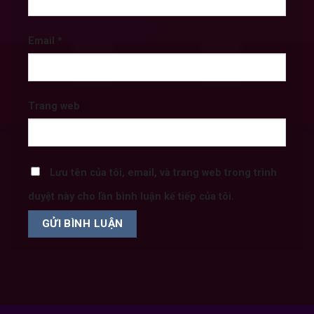
Email
*
Trang web
Lưu tên của tôi, email, và trang web trong trình
duyệt này cho lần bình luận kế tiếp của tôi.