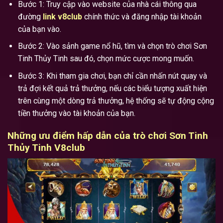
Bước 1: Truy cập vào website của nhà cái thông qua
đường
link v8club
chính thức và đăng nhập tài khoản
của bạn vào.
Bước 2: Vào sảnh game nổ hũ, tìm và chọn trò chơi Sơn
Tinh Thủy Tinh sau đó, chọn mức cược mong muốn.
Bước 3: Khi tham gia chơi, bạn chỉ cần nhấn nút quay và
trả đợi kết quả trả thưởng, nếu các biểu tượng xuất hiện
trên cùng một dòng trả thưởng, hệ thống sẽ tự động cộng
tiền thưởng vào tài khoản của bạn.
Những ưu điểm hấp dẫn của trò chơi Sơn Tinh
Thủy Tinh V8club