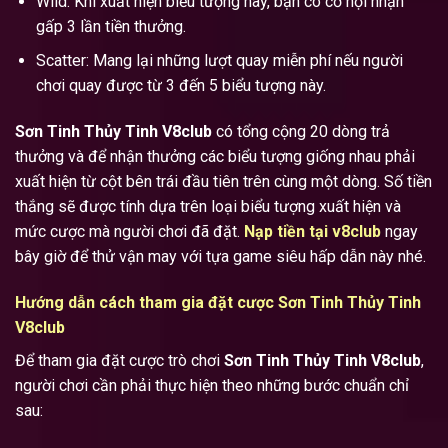
Wild: Khi xuất hiện biểu tượng này, bạn có cơ hội nhận
gấp 3 lần tiền thưởng.
Scatter: Mang lại những lượt quay miễn phí nếu người
chơi quay được từ 3 đến 5 biểu tượng này.
Sơn Tinh Thủy Tinh V8club
có tổng cộng 20 dòng trả
thưởng và để nhận thưởng các biểu tượng giống nhau phải
xuất hiện từ cột bên trái đầu tiên trên cùng một dòng. Số tiền
thắng sẽ được tính dựa trên loại biểu tượng xuất hiện và
mức cược mà người chơi đã đặt.
Nạp tiền tại v8club
ngay
bây giờ để thử vận may với tựa game siêu hấp dẫn này nhé.
Hướng dẫn cách tham gia đặt cược Sơn Tinh Thủy Tinh
V8club
Để tham gia đặt cược trò chơi
Sơn Tinh Thủy Tinh V8club
,
người chơi cần phải thực hiện theo những bước chuẩn chỉ
sau: