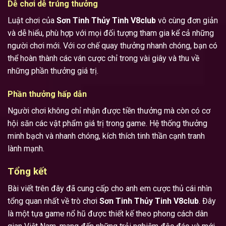
Dễ chơi dễ trúng thưởng
Luật chơi của
Sơn Tinh Thủy Tinh V8club
vô cùng đơn giản
và dễ hiểu, phù hợp với mọi đối tượng tham gia kể cả những
người chơi mới. Với cơ chế quay thưởng nhanh chóng, bạn có
thể hoàn thành các ván cược chỉ trong vài giây và thu về
những phần thưởng giá trị.
Phần thưởng hấp dẫn
Người chơi không chỉ nhận được tiền thưởng mà còn có cơ
hội săn các vật phẩm giá trị trong game. Hệ thống thưởng
minh bạch và nhanh chóng, kích thích tinh thần cạnh tranh
lành mạnh.
Tổng kết
Bài viết trên đây đã cung cấp cho anh em cược thủ cái nhìn
tổng quan nhất về trò chơi
Sơn Tinh Thủy Tinh V8club
. Đây
là một tựa game nổ hũ được thiết kế theo phong cách dân